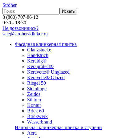
Ströher
Искать
8 (800) 707-86-12
9:30 - 18:30
Не дозвонились?
sale@stroher-klinker.ru
Фасадная клинкерная плитка
Glanzstucke
Handstrich
Kerabig®
Keraprotect®
Keravette® Unglazed
Keravette® Glazed
Riegel 50
Steinlinge
Zeitlos
Stiltreu
Kontur
Brick 60
Brickwerk
Wasserbrand
Напольная клинкерная плитка и ступени
Aera