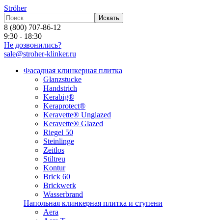
Ströher
Искать
8 (800) 707-86-12
9:30 - 18:30
Не дозвонились?
sale@stroher-klinker.ru
Фасадная клинкерная плитка
Glanzstucke
Handstrich
Kerabig®
Keraprotect®
Keravette® Unglazed
Keravette® Glazed
Riegel 50
Steinlinge
Zeitlos
Stiltreu
Kontur
Brick 60
Brickwerk
Wasserbrand
Напольная клинкерная плитка и ступени
Aera