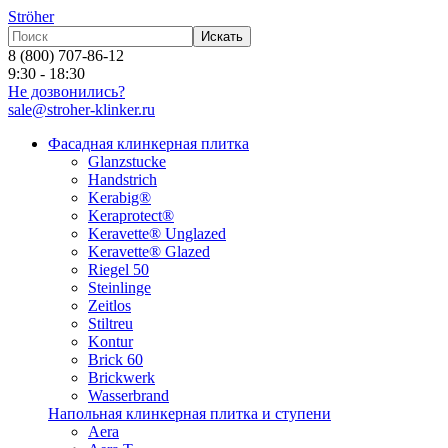
Ströher
Искать
8 (800) 707-86-12
9:30 - 18:30
Не дозвонились?
sale@stroher-klinker.ru
Фасадная клинкерная плитка
Glanzstucke
Handstrich
Kerabig®
Keraprotect®
Keravette® Unglazed
Keravette® Glazed
Riegel 50
Steinlinge
Zeitlos
Stiltreu
Kontur
Brick 60
Brickwerk
Wasserbrand
Напольная клинкерная плитка и ступени
Aera